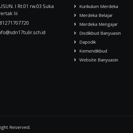
USUN. I Rt.01 rw.03 Suka
Kurikulum Merdeka
ertak Iii
Merdeka Belajar
81271707720
Merdeka Mengajar
nfo@sdn17tulir.sch.id
Disdikbud Banyuasin
Dapodik
Kemendikbud
Website Banyuasin
 Right Reserved.