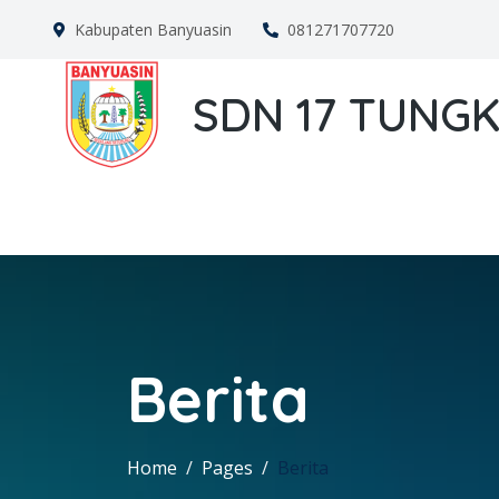
Kabupaten Banyuasin
081271707720
SDN 17 TUNGK
Berita
Home
Pages
Berita